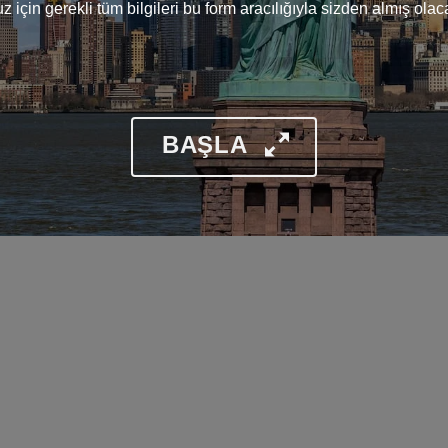
için gerekli tüm bilgileri bu form aracılığıyla sizden almış olaca
BAŞLA