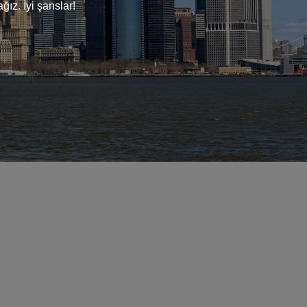
ğız. İyi şanslar!