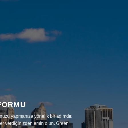
 FORMU
runuzu yapmanıza yönelik bir adımdır.
ler verdiğinizden emin olun. Green